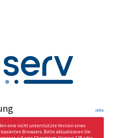
ung
Hilfe
den eine nicht unterstützte Version eines
asierten Browsers. Bitte aktualisieren Sie
rowser auf eine Chromium-Version 138 oder